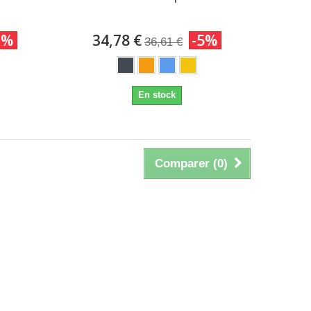
0%
34,78 €
-5%
36,61 €
En stock
Comparer (
0
)