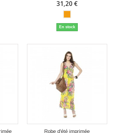
31,20 €
En stock
rimée
Robe d'été imprimée