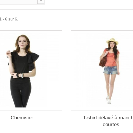
 - 6 sur 6.
Chemisier
T-shirt délavé à manc
courtes