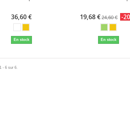
36,60 €
19,68 €
-2
24,60 €
En stock
En stock
 - 6 sur 6.