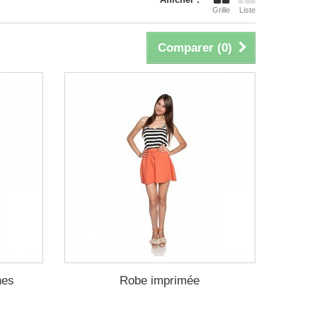
Grille
Liste
Comparer (
0
)
hes
Robe imprimée